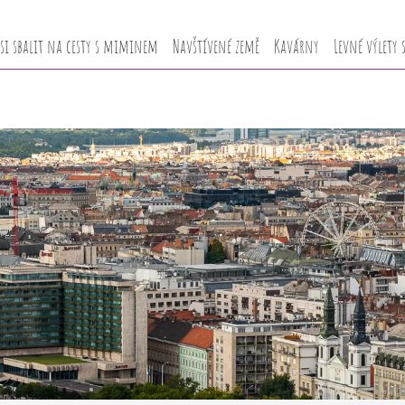
 si sbalit na cesty s miminem
Navštívené země
Kavárny
Levné výlety