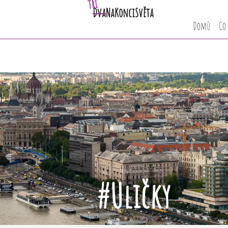
Tři
Dva
NaKonciSvěta
Domů
Co
#Uličky