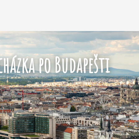
cházka po Budapešti