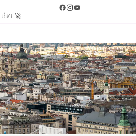
 s dětmi! 🚀