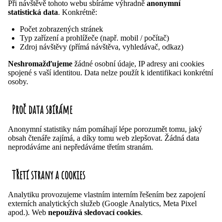
Při návštěvě tohoto webu sbíráme výhradně
anonymní
statistická data
. Konkrétně:
Počet zobrazených stránek
Typ zařízení a prohlížeče (např. mobil / počítač)
Zdroj návštěvy (přímá návštěva, vyhledávač, odkaz)
Neshromažďujeme
žádné osobní údaje, IP adresy ani cookies
spojené s vaší identitou. Data nelze použít k identifikaci konkrétní
osoby.
Proč data sbíráme
Anonymní statistiky nám pomáhají lépe porozumět tomu, jaký
obsah čtenáře zajímá, a díky tomu web zlepšovat. Žádná data
neprodáváme ani nepředáváme třetím stranám.
Třetí strany a cookies
Analytiku provozujeme vlastním interním řešením bez zapojení
externích analytických služeb (Google Analytics, Meta Pixel
apod.). Web
nepoužívá sledovací cookies
.