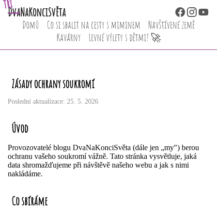
Tři
Dva
NaKonciSvěta
Domů
Co si sbalit na cesty s miminem
Navštívené země
Kavárny
Levné výlety s dětmi! 🚀
Zásady ochrany soukromí
Poslední aktualizace: 25. 5. 2026
Úvod
Provozovatelé blogu DvaNaKonciSvěta (dále jen „my") berou
ochranu vašeho soukromí vážně. Tato stránka vysvětluje, jaká
data shromažďujeme při návštěvě našeho webu a jak s nimi
nakládáme.
Co sbíráme