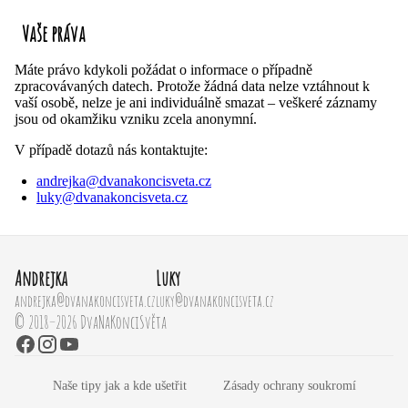
Vaše práva
Máte právo kdykoli požádat o informace o případně
zpracovávaných datech. Protože žádná data nelze vztáhnout k
vaší osobě, nelze je ani individuálně smazat – veškeré záznamy
jsou od okamžiku vzniku zcela anonymní.
V případě dotazů nás kontaktujte:
andrejka@dvanakoncisveta.cz
luky@dvanakoncisveta.cz
Andrejka
Luky
andrejka@dvanakoncisveta.cz
luky@dvanakoncisveta.cz
© 2018–2026 DvaNaKonciSvěta
Naše tipy jak a kde ušetřit
Zásady ochrany soukromí