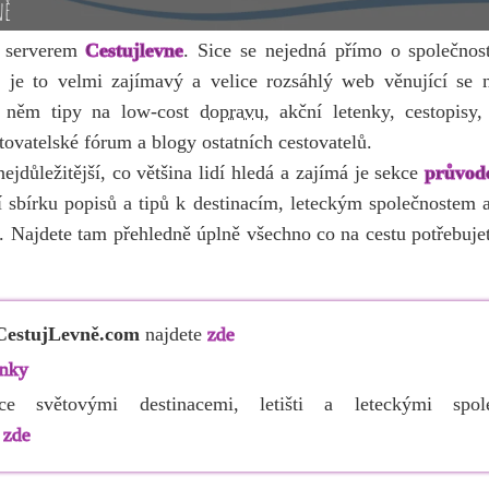
ně
h serverem
Cestujlevne
. Sice se nejedná přímo o společnos
e je to velmi zajímavý a velice rozsáhlý web věnující se n
a něm tipy na low-cost
dopravu
, akční letenky, cestopisy
stovatelské fórum a blogy ostatních cestovatelů.
ejdůležitější, co většina lidí hledá a zajímá je sekce
průvod
 sbírku popisů a tipů k destinacím, leteckým společnostem a
. Najdete tam přehledně úplně všechno co na cestu potřebujet
CestujLevně.com
najdete
zde
ánky
ce světovými destinacemi, letišti a leteckými spol
e
zde