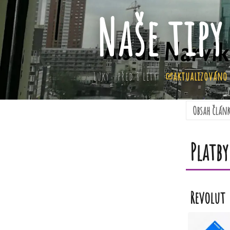
Naše tipy
Luky
před 8 lety
aktualizováno 
Obsah člán
Platby
Revolut