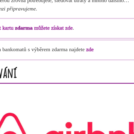
erou zrovna potřebujete, sledovat útraty a mnoho dalšího…
nzi připravujeme.
t kartu
zdarma
můžete získat zde
.
 bankomatů s výběrem zdarma najdete
zde
vání