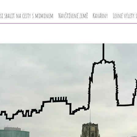
 si sbalit na cesty s miminem
Navštívené země
Kavárny
Levné výlety