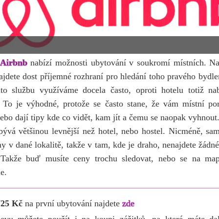
Airbnb
nabízí možnosti ubytování v soukromí místních. N
ajdete dost příjemné rozhraní pro hledání toho pravého bydle
uto službu využíváme docela často, oproti hotelu totiž nab
 To je výhodné, protože se často stane, že vám místní por
ebo dají tipy kde co vidět, kam jít a čemu se naopak vyhnout
ývá většinou levnější než hotel, nebo hostel. Nicméně, sa
ny v dané lokalitě, takže v tam, kde je draho, nenajdete žádné
 Takže buď musíte ceny trochu sledovat, nebo se na ma
e.
725 Kč
na první ubytování najdete
zde