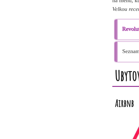
na měnu, kt
Velkou rece
Revolu
Seznam
Ubyto
Airbnb