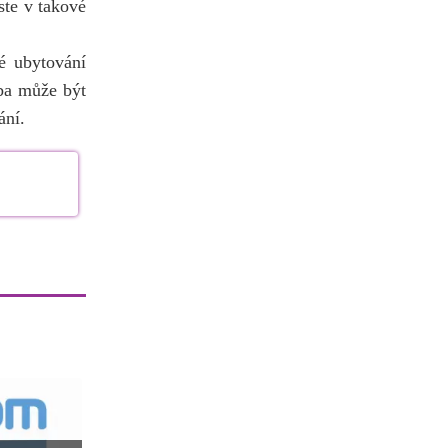
ste v takové
vé ubytování
tba může být
ání.