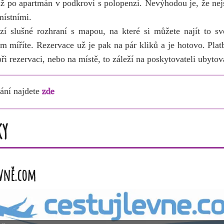
až po apartmán v podkroví s polopenzí. Nevýhodou je, že nej
místními.
zí slušné rozhraní s mapou, na které si můžete najít to s
am míříte. Rezervace už je pak na pár kliků a je hotovo. Pla
ři rezervaci, nebo na místě, to záleží na poskytovateli ubytov
ání najdete
zde
ky
evně.com