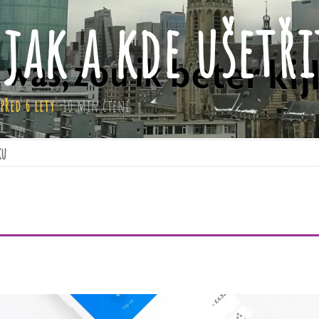
 jak a kde ušetři
před 6 lety
10 min čtení
ku