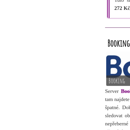
Tuto s
272 Kč
Booking
Booking
Server
Boo
tam najdete
špatné. Do
sledovat ob
nepřeberné