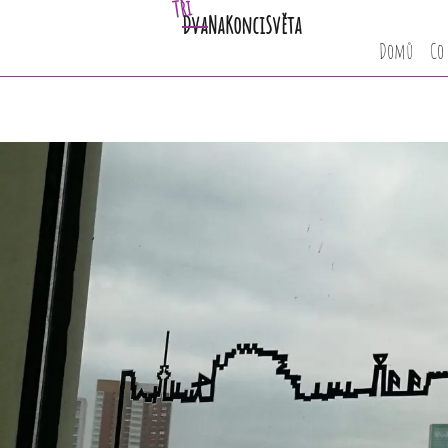
Tři
Dva
NaKonciSvěta
Domů
Co