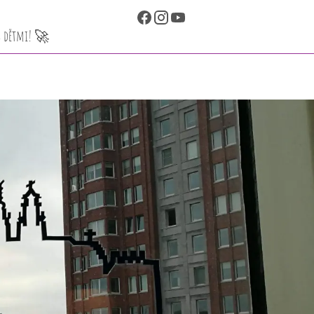
 s dětmi! 🚀