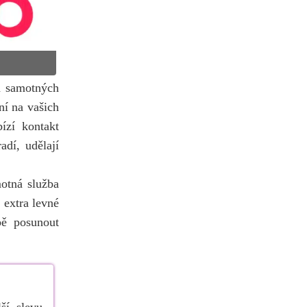
a samotných
ní na vašich
ízí kontakt
adí, udělají
.
motná služba
 extra levné
pě posunout