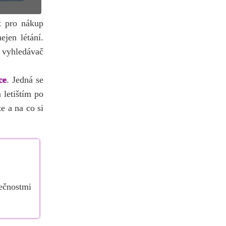
t pro nákup
ejen létání.
, vyhledávač
ce
. Jedná se
 letištím po
e a na co si
ečnostmi