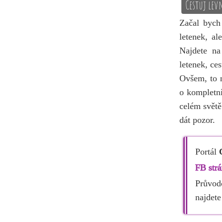
Cestuj lev
Začal byc
letenek, al
Najdete n
letenek, ce
Ovšem, to n
o kompletní
celém světě
dát pozor.
Portál
FB str
Průvod
najdet