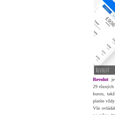
Revolut
Revolut
je 
29 různých
kurzu, tak
platíte vžd
Vše ovládát