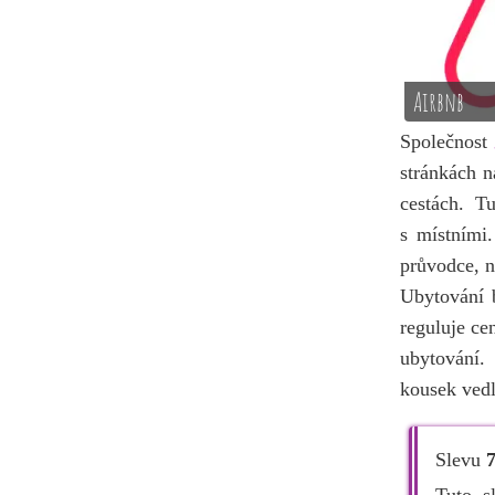
Airbnb
Společnost
stránkách n
cestách. T
s místními.
průvodce, n
Ubytování b
reguluje ce
ubytování.
kousek vedl
Slevu