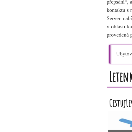
přepsání
, 
kontaktu s 
Server nabí
v oblasti k
provedená p
Ubytov
Leten
CestujL