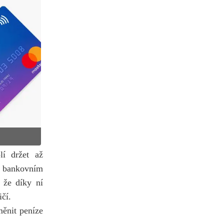
í držet až
v bankovním
 že díky ní
čí.
měnit peníze