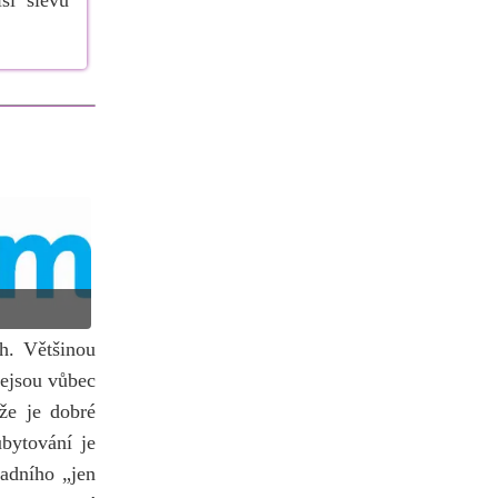
ší slevu
h. Většinou
nejsou vůbec
že je dobré
ubytování je
kladního
jen