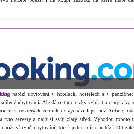
levu můžete použít i na koupi zážitků, na které máte dal
king
nabízí ubytování v hotelech, hostelech a v penziónec
 sdílené ubytování. Ale dá se tam hezky vybírat a ceny taky 
konce v některých zemích to vychází lépe než Airbnb, tak
a tyto servery a najít si svůj zlatý střed. Výhodou tohoto 
 množství typů ubytování, které jedno místo nabízí. Od zá