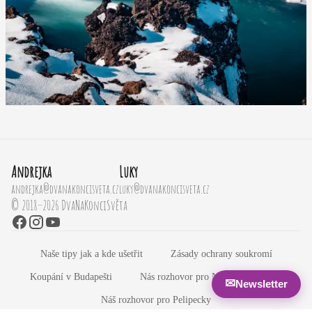
Andrejka
Luky
andrejka@dvanakoncisveta.cz
luky@dvanakoncisveta.cz
© 2018–2026 DvaNaKonciSvěta
Naše tipy jak a kde ušetřit
Zásady ochrany soukromí
Koupání v Budapešti
Nás rozhovor pro Newyorský Dwell
✉
Newsletter
Náš rozhovor pro Pelipecky