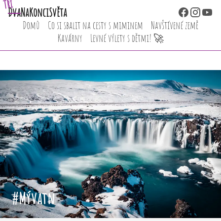
Tři
Dva
NaKonciSvěta
Domů
Co si sbalit na cesty s miminem
Navštívené země
Kavárny
Levné výlety s dětmi! 🚀
#Mývatn