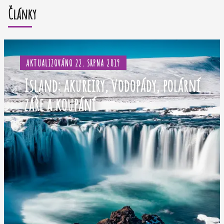
Články
AKTUALIZOVÁNO 22. SRPNA 2019
Island: akureiry, vodopády, polární
záře a koupání