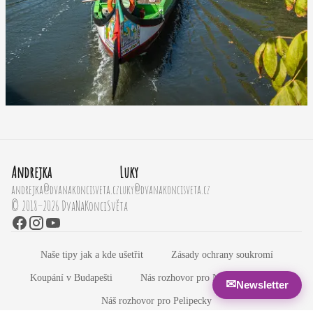
Andrejka
Luky
andrejka@dvanakoncisveta.cz
luky@dvanakoncisveta.cz
© 2018–2026 DvaNaKonciSvěta
Naše tipy jak a kde ušetřit
Zásady ochrany soukromí
Koupání v Budapešti
Nás rozhovor pro Newyorský Dwell
✉
Newsletter
Náš rozhovor pro Pelipecky