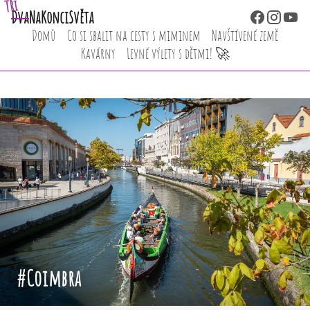
Tři
Dva
NaKonciSvěta
Domů
Co si sbalit na cesty s miminem
Navštívené země
Kavárny
Levné výlety s dětmi! 🚀
#Coimbra