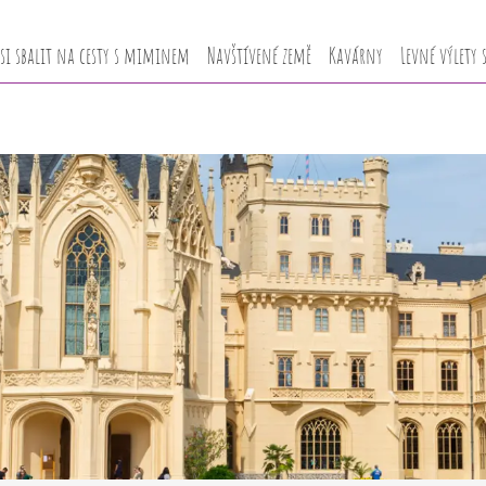
 si sbalit na cesty s miminem
Navštívené země
Kavárny
Levné výlety