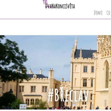
Tři
Dva
NaKonciSvěta
Domů
Co
#Břeclav