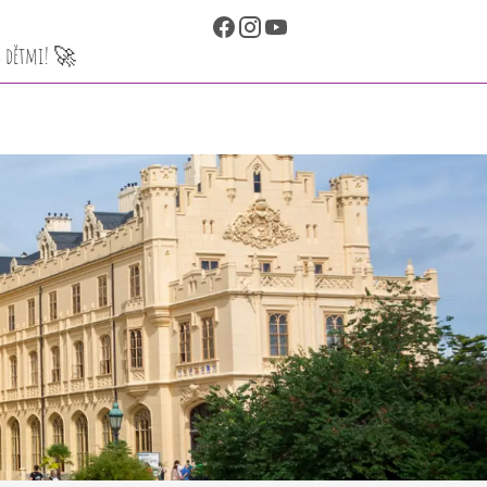
 s dětmi! 🚀