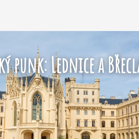
ý punk: Lednice a Břecl