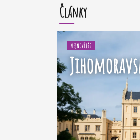
Články
NEJNOVĚJŠÍ
Jihomoravsk