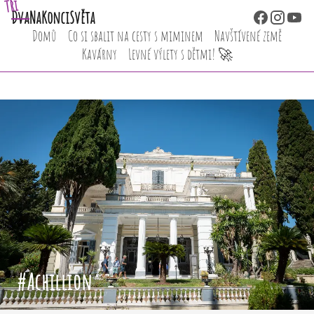
Tři
Dva
NaKonciSvěta
Domů
Co si sbalit na cesty s miminem
Navštívené země
Kavárny
Levné výlety s dětmi! 🚀
#Achillion