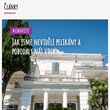
Články
NEJNOVĚJŠÍ
Jak jsme neviděli pelikány a
pobodaly nás vosy