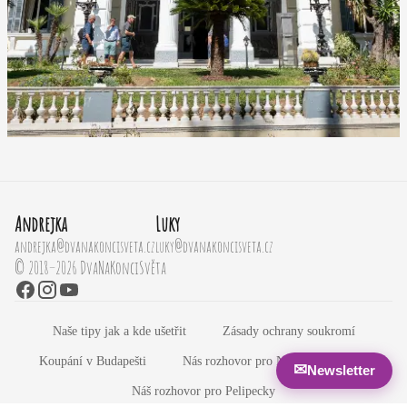
Andrejka
Luky
andrejka@dvanakoncisveta.cz
luky@dvanakoncisveta.cz
© 2018–2026 DvaNaKonciSvěta
Naše tipy jak a kde ušetřit
Zásady ochrany soukromí
Koupání v Budapešti
Nás rozhovor pro Newyorský Dwell
✉
Newsletter
Náš rozhovor pro Pelipecky