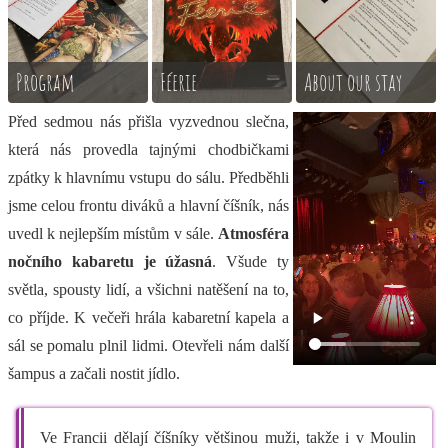
Program
Féerie
About our stay
Před sedmou nás přišla vyzvednou slečna,
která nás provedla tajnými chodbičkami
zpátky k hlavnímu vstupu do sálu. Předběhli
jsme celou frontu diváků a hlavní číšník, nás
uvedl k nejlepším místům v sále.
Atmosféra
nočního kabaretu je úžasná
. Všude ty
světla, spousty lidí, a všichni natěšení na to,
co příjde. K večeři hrála kabaretní kapela a
sál se pomalu plnil lidmi. Otevřeli nám další
šampus a začali nostit jídlo.
Ve Francii dělají číšníky většinou muži, takže i v Moulin