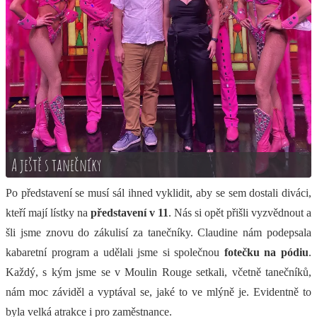
A ještě s tanečníky
Po představení se musí sál ihned vyklidit, aby se sem dostali diváci,
kteří mají lístky na
představení v 11
. Nás si opět přišli vyzvědnout a
šli jsme znovu do zákulisí za tanečníky. Claudine nám podepsala
kabaretní program a udělali jsme si společnou
fotečku na pódiu
.
Každý, s kým jsme se v Moulin Rouge setkali, včetně tanečníků,
nám moc záviděl a vyptával se, jaké to ve mlýně je. Evidentně to
byla velká atrakce i pro zaměstnance.