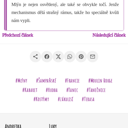
Mlýn je nejen osvětlený, ale také se obvykle točí. Jenže
mechanismus dělá strašný rámus, takže ho speciálně kvůli
nám vypli.
Předchozí článek
Následující článek
#Mlýny
#Šampaňské
#Francie
#Moulin Rouge
#Kabaret
#Hudba
#Tanec
#Tanečnice
#Kostýmy
#zákulisí
#Terasa
Andrejka
Luky