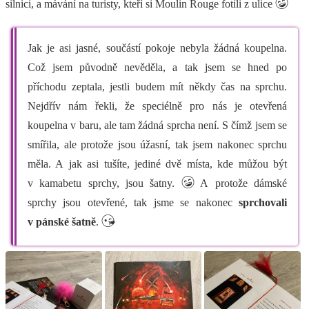
silnici, a mávání na turisty, kteří si Moulin Rouge fotili z ulice
Jak je asi jasné, součástí pokoje nebyla žádná koupelna.
Což jsem původně nevěděla, a tak jsem se hned po
příchodu zeptala, jestli budem mít někdy čas na sprchu.
Nejdřív nám řekli, že speciélně pro nás je otevřená
koupelna v baru, ale tam žádná sprcha není. S čímž jsem se
smířila, ale protože jsou úžasní, tak jsem nakonec sprchu
měla. A jak asi tušíte, jediné dvě místa, kde můžou být
v kamabetu sprchy, jsou šatny.
A protože dámské
sprchy jsou otevřené, tak jsme se nakonec
sprchovali
v pánské šatně
.