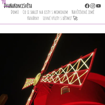
Tři
Dva
NaKonciSvěta
Domů
Co si sbalit na cesty s miminem
Navštívené země
Kavárny
Levné výlety s dětmi! 🚀