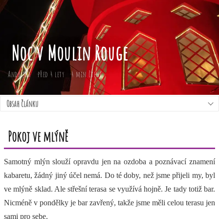
Noc v Moulin Rouge
Andrejka
před 4 lety
4 min čtení
Obsah článku
Pokoj ve mlýně
Samotný mlýn slouží opravdu jen na ozdoba a poznávací znamení
kabaretu, žádný jiný účel nemá. Do té doby, než jsme přijeli my, byl
ve mlýně sklad. Ale střešní terasa se využívá hojně. Je tady totiž bar.
Nicméně v pondělky je bar zavřený, takže jsme měli celou terasu jen
sami pro sebe.