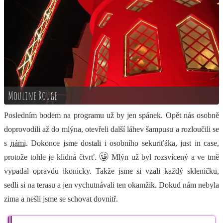
Mouline Rouge
Posledním bodem na programu už by jen spánek. Opět nás osobně
doprovodili až do mlýna, otevřeli další láhev šampusu a rozloučili se
s
námi
. Dokonce jsme dostali i osobního sekuriťáka, just in case,
protože tohle je klidná čtvrť.
Mlýn už byl rozsvícený a ve tmě
vypadal opravdu ikonicky. Takže jsme si vzali každý skleničku,
sedli si na terasu a jen vychutnávali ten okamžik. Dokud nám nebyla
zima a nešli jsme se schovat dovnitř.