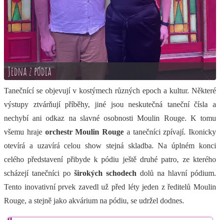
Jedna z pódia
Tanečnící se objevují v kostýmech různých epoch a kultur. Některé
výstupy ztvárňují příběhy, jiné jsou neskutečná taneční čísla a
nechybí ani odkaz na slavné osobnosti Moulin Rouge. K tomu
všemu hraje
orchestr Moulin Rouge
a tanečníci zpívají. Ikonicky
otevírá a uzavírá celou show stejná skladba. Na úplném konci
celého představení přibyde k pódiu ještě druhé patro, ze kterého
scházejí tanečníci po
širokých schodech
dolů na hlavní pódium.
Tento inovativní prvek zavedl už před léty jeden z ředitelů Moulin
Rouge, a stejně jako akvárium na pódiu, se udržel dodnes.