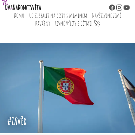
Tři
Dva
NaKonciSvěta
Domů
Co si sbalit na cesty s miminem
Navštívené země
Kavárny
Levné výlety s dětmi! 🚀
#Závěr