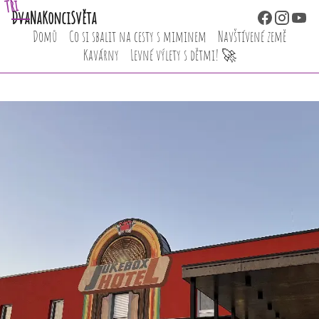
Tři
Dva
NaKonciSvěta
Domů
Co si sbalit na cesty s miminem
Navštívené země
Kavárny
Levné výlety s dětmi! 🚀