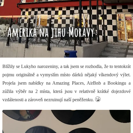
Amerika na jihu Moravy
Andrejka
před 1 rokem
3 min čtení
Blížily se Lukyho narozeniny, a tak jsem se rozhodla, že to tentokrát
pojmu originálně a vymyslím místo dárků nějaký víkendový výlet.
Projela jsem nabídky na Amazing Places, AirBnb a Bookingu a
zúžila výběr na 2 místa, která jsou v relativně krátké dojezdové
vzdálenosti a zároveň nezruinují naší peněženku.