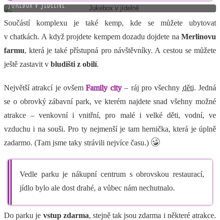
Jukebox v jídelně
Součástí komplexu je také kemp, kde se můžete ubytovat
v chatkách. A když projdete kempem dozadu dojdete na
Merlinovu
farmu
, která je také přístupná pro návštěvníky. A cestou se můžete
ještě zastavit v
bludišti z obilí
.
Největší atrakcí je ovšem
Family city
– ráj pro všechny
děti
. Jedná
se o obrovký zábavní park, ve kterém najdete snad všehny možné
atrakce – venkovní i vnitřní, pro malé i velké děti, vodní, ve
vzduchu i na souši. Pro ty nejmenší je tam hernička, která je úplně
zadarmo. (Tam jsme taky strávili nejvíce času.)
Vedle parku je nákupní centrum s obrovskou restaurací,
jídlo bylo ale dost drahé, a vůbec nám nechutnalo.
Do parku je
vstup zdarma
, stejně tak jsou zdarma i některé atrakce.