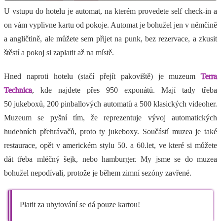
U vstupu do hotelu je automat, na kterém provedete self check-in a
on vám vyplivne kartu od pokoje. Automat je bohužel jen v němčině
a angličtině, ale můžete sem přijet na punk, bez rezervace, a zkusit
štěstí a pokoj si zaplatit až na místě.
Hned naproti hotelu (stačí přejít pakoviště) je muzeum
Terra
Technica
, kde najdete přes 950 exponátů. Mají tady třeba
50 jukeboxů, 200 pinballových automatů a 500 klasických videoher.
Muzeum se pyšní tím, že reprezentuje vývoj automatických
hudebních přehrávačů, proto ty jukeboxy. Součástí muzea je také
restaurace, opět v americkém stylu 50. a 60.let, ve které si můžete
dát třeba mléčný šejk, nebo hamburger. My jsme se do muzea
bohužel nepodívali, protože je během zimní sezóny zavřené.
Platit za ubytování se dá pouze kartou!