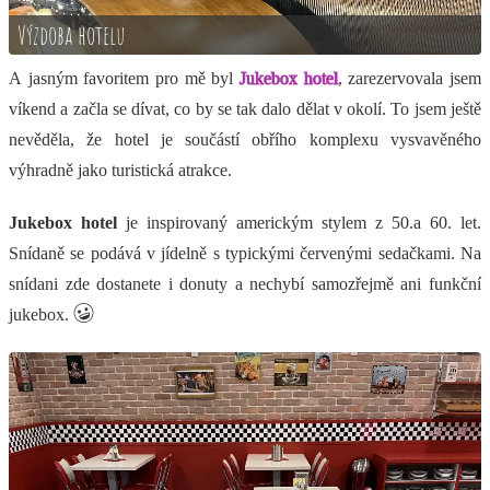
Výzdoba hotelu
A jasným favoritem pro mě byl
Jukebox hotel
, zarezervovala jsem
víkend a začla se dívat, co by se tak dalo dělat v okolí. To jsem ještě
nevěděla, že hotel je součástí obřího komplexu vysvavěného
výhradně jako turistická atrakce.
Jukebox hotel
je inspirovaný americkým stylem z 50.a 60. let.
Snídaně se podává v jídelně s typickými červenými sedačkami. Na
snídani zde dostanete i donuty a nechybí samozřejmě ani funkční
jukebox.