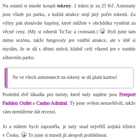
Na ostatní si musíte koupit
tokeny
. 1 token je za 25 Kč. Automaty
jsou všude po parku, a každá atrakce stojí jiný počet tokenů. Za
výhry pak dostáváte kupóny, které můžete v obchůdku vyměnit za
věcné ceny. (My si odnesli TicTac a croissant.)
Byli jsme tam
mimo sezónu, takže fungovaly jen vnitřní atrakce, ale v létě si
myslím, že se dá s dětmi strávit, klidně celý víkend jen v tomhle
zábavním parku.
Ne ve všech automatech na tokeny se dá platit kartou!
Poslední dvě lákadla pro turisty, které tady najdete jsou
Freeport
Fashion Outlet
a
Casino Admiral
. Ty jsme ovšem nenavštívili, takže
vám nemůžeme dát recenzi.
Jo a málem bych zapoměla, je tady snad největší asijská tržnice
v Česku.
To jsme si museli jít alespoň prohlídnout.