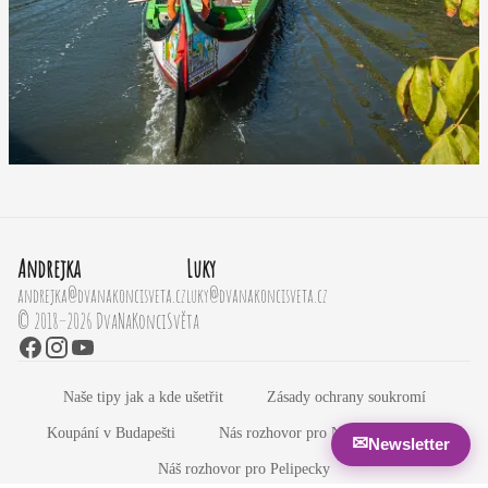
Andrejka
Luky
andrejka@dvanakoncisveta.cz
luky@dvanakoncisveta.cz
© 2018–2026 DvaNaKonciSvěta
Naše tipy jak a kde ušetřit
Zásady ochrany soukromí
Koupání v Budapešti
Nás rozhovor pro Newyorský Dwell
✉
Newsletter
Náš rozhovor pro Pelipecky