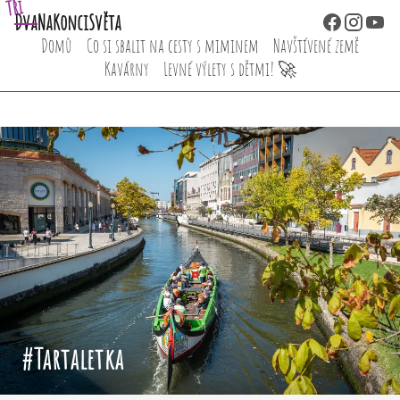
Tři
Dva
NaKonciSvěta
Domů
Co si sbalit na cesty s miminem
Navštívené země
Kavárny
Levné výlety s dětmi! 🚀
#Tartaletka